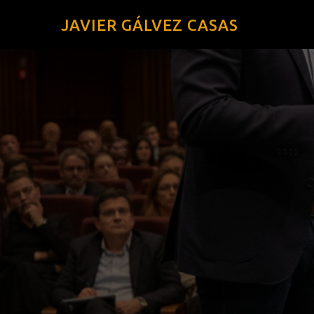
JAVIER GÁLVEZ CASAS