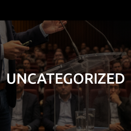
UNCATEGORIZED